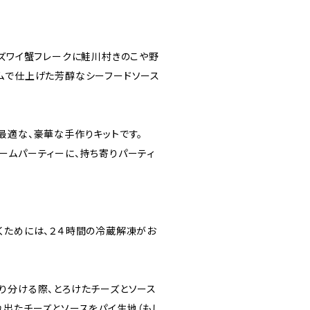
・ズワイ蟹フレークに鮭川村きのこや野
ムで仕上げた芳醇なシーフードソース
最適な、豪華な手作りキットです。
ームパーティーに、持ち寄りパーティ
くためには、２４時間の冷蔵解凍がお
り分ける際、とろけたチーズとソース
れ出たチーズとソースをパイ生地（もし