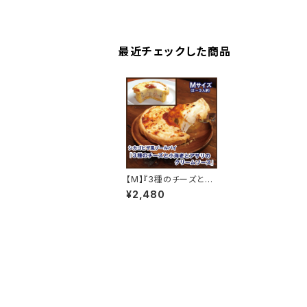
最近チェックした商品
【M】『3種のチーズと小
海老とアサリのクリーム
¥2,480
ソース』シカゴピザ風プ
ールパイ(2～3人前)