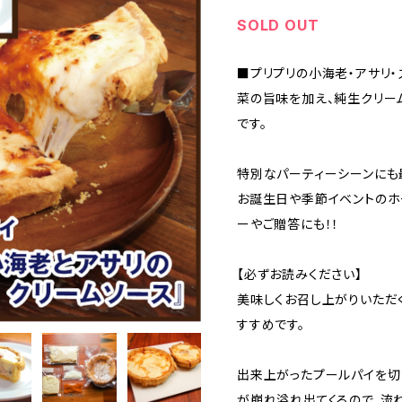
SOLD OUT
■プリプリの小海老・アサリ
菜の旨味を加え、純生クリー
です。
特別なパーティーシーンにも
お誕生日や季節イベントのホ
ーやご贈答にも！！
【必ずお読みください】
美味しくお召し上がりいただ
すすめです。
出来上がったプールパイを切
が崩れ溢れ出てくるので、流